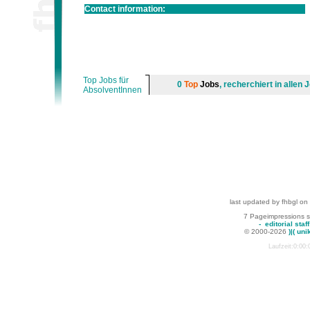
Contact information:
Top Jobs für
0
Top
Jobs
, recherchiert in alle
AbsolventInnen
last updated by fhbgl on
7 Pageimpressions 
-
editorial staff
© 2000-2026
)|( uni
Laufzeit:0:00