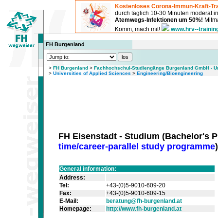
Kostenloses Corona-Immun-Kraft-Tra
durch täglich 10-30 Minuten moderat 
Atemwegs-Infektionen um 50%!
Mitma
Komm, mach mit!
www.hrv--trainin
FH Burgenland
>
FH Burgenland
>
Fachhochschul-Studiengänge Burgenland GmbH - Uni
>
Universities of Applied Sciences
>
Engineering/Bioengineering
FH Eisenstadt - Studium
(
Bachelor's 
time/career-parallel study programme
)
General information:
Address:
Tel:
+43-(0)5-9010-609-20
Fax:
+43-(0)5-9010-609-15
E-Mail:
beratung@fh-burgenland.at
Homepage:
http://www.fh-burgenland.at