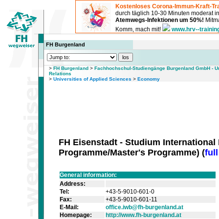
Kostenloses Corona-Immun-Kraft-Tra
durch täglich 10-30 Minuten moderat 
Atemwegs-Infektionen um 50%!
Mitma
Komm, mach mit!
www.hrv--trainin
FH Burgenland
>
FH Burgenland
>
Fachhochschul-Studiengänge Burgenland GmbH - Uni
Relations
>
Universities of Applied Sciences
>
Economy
FH Eisenstadt - Studium International
Programme/Master's Programme
) (
ful
General information:
Address:
Tel:
+43-5-9010-601-0
Fax:
+43-5-9010-601-11
E-Mail:
office.iwb@fh-burgenland.at
Homepage:
http://www.fh-burgenland.at