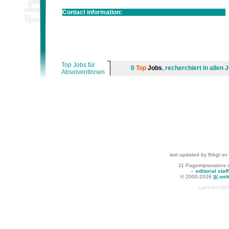
Contact information:
Top Jobs für
0
Top
Jobs
, recherchiert in alle
AbsolventInnen
last updated by fhbgl on
11 Pageimpressions 
-
editorial staff
© 2000-2026
)|( uni
Laufzeit:0:00