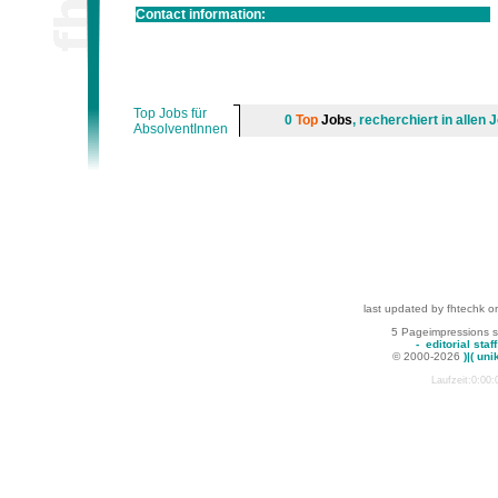
Contact information:
Top Jobs für
0
Top
Jobs
, recherchiert in alle
AbsolventInnen
last updated by fhtechk o
5 Pageimpressions 
-
editorial staff
© 2000-2026
)|( uni
Laufzeit:0:00