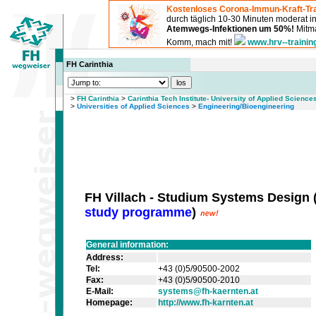
Kostenloses Corona-Immun-Kraft-Tra
durch täglich 10-30 Minuten moderat 
Atemwegs-Infektionen um 50%!
Mitma
Komm, mach mit!
www.hrv--trainin
FH Carinthia
>
FH Carinthia
>
Carinthia Tech Institute- University of Applied Science
>
Universities of Applied Sciences
>
Engineering/Bioengineering
FH Villach - Studium Systems Design
study programme
)
General information:
Address:
Tel:
+43 (0)5/90500-2002
Fax:
+43 (0)5/90500-2010
E-Mail:
systems@fh-kaernten.at
Homepage:
http://www.fh-karnten.at