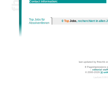
Contact information:
Top Jobs für
0
Top
Jobs
, recherchiert in alle
AbsolventInnen
last updated by fhtechk o
8 Pageimpressions 
-
editorial staff
© 2000-2026
)|( uni
Laufzeit:0:00