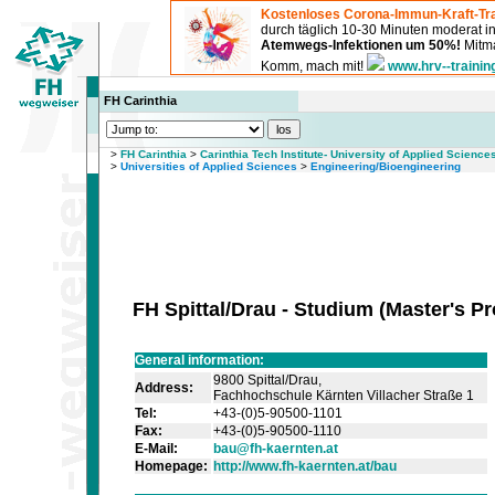
Kostenloses Corona-Immun-Kraft-Tra
durch täglich 10-30 Minuten moderat 
Atemwegs-Infektionen um 50%!
Mitma
Komm, mach mit!
www.hrv--trainin
FH Carinthia
>
FH Carinthia
>
Carinthia Tech Institute- University of Applied Science
>
Universities of Applied Sciences
>
Engineering/Bioengineering
FH Spittal/Drau - Studium
(
Master's P
General information:
9800 Spittal/Drau,
Address:
Fachhochschule Kärnten Villacher Straße 1
Tel:
+43-(0)5-90500-1101
Fax:
+43-(0)5-90500-1110
E-Mail:
bau@fh-kaernten.at
Homepage:
http://www.fh-kaernten.at/bau