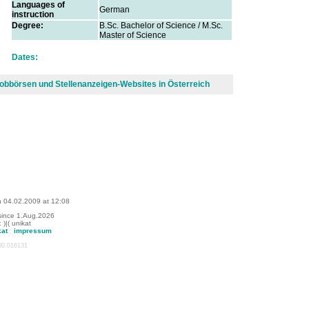
Languages of
German
instruction
Degree:
B.Sc. Bachelor of Science / M.Sc.
Master of Science
Dates:
n Jobbörsen und Stellenanzeigen-Websites in Österreich
n 04.02.2009 at 12:08
since 1.Aug.2026
: )|( unikat
kat
impressum
:00.016131