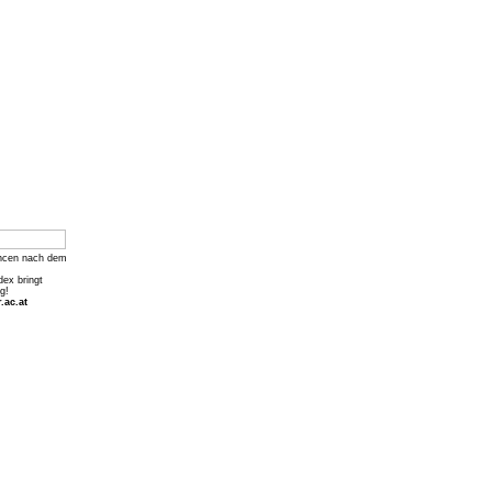
ncen nach dem
dex bringt
g!
.ac.at