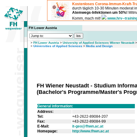
Kostenloses Corona-Immun-Kraft-Tra
durch täglich 10-30 Minuten moderat 
Atemwegs-Infektionen um 50%!
Mitma
Komm, mach mit!
www.hrv--trainin
FH Lower Austria
>
FH Lower Austria
>
University of Applied Sciences Wiener Neustadt
>
Universities of Applied Sciences
>
Media and Design
FH Wiener Neustadt - Studium Informa
(
Bachelor's Programme/Master's Pro
General information:
Address:
Tel:
+43-2622-89084-207
Fax:
+43-2622-89084-99
E-Mail:
it-geo@fhwn.ac.at
Homepage:
http://www.fhwn.ac.at