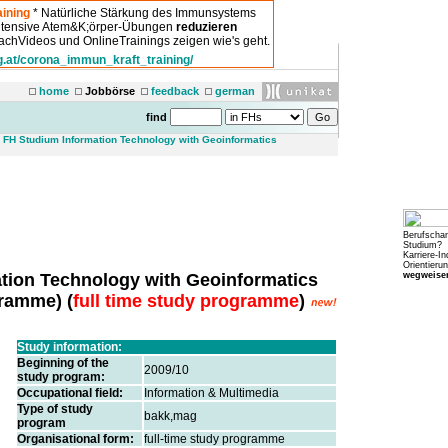
ining
* Natürliche Stärkung des Immunsystems
intensive Atem&K;örper-Übungen
reduzieren
chVideos und OnlineTrainings zeigen wie's geht.
g.at/corona_immun_kraft_training/
home
Jobbörse
feedback
german
find
>
FH Studium Information Technology with Geoinformatics
Berufscha
Studium?
Karriere-In
Orientierun
wegweiser
tion Technology with Geoinformatics
gramme
) (
full time study programme
)
Study information:
Beginning of the
2009/10
study program:
Occupational field:
Information & Multimedia
Type of study
bakk,mag
program
Organisational form:
full-time study programme