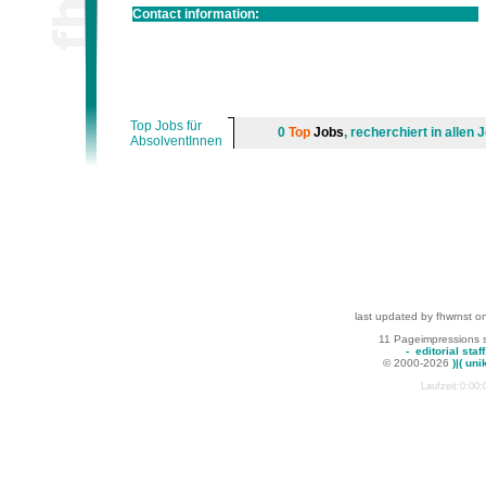
Contact information:
Top Jobs für
0
Top
Jobs
, recherchiert in alle
AbsolventInnen
last updated by fhwrnst o
11 Pageimpressions 
-
editorial staff
© 2000-2026
)|( uni
Laufzeit:0:00