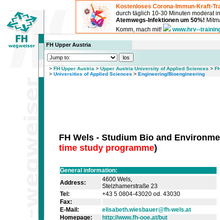
Kostenloses Corona-Immun-Kraft-Tra
durch täglich 10-30 Minuten moderat 
Atemwegs-Infektionen um 50%!
Mitma
Komm, mach mit!
www.hrv--trainin
FH Upper Austria
>
FH Upper Austria
>
Upper Austria University of Applied Sciences
>
FH
>
Universities of Applied Sciences
>
Engineering/Bioengineering
FH Wels - Studium Bio and Environme
time study programme
)
General information:
4600 Wels,
Address:
Stelzhamerstraße 23
Tel:
+43 5 0804-43020 od. 43030
Fax:
E-Mail:
elisabeth.wiesbauer@fh-wels.at
Homepage:
http://www.fh-ooe.at/but