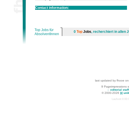
Contact information:
Top Jobs für
0
Top
Jobs
, recherchiert in alle
AbsolventInnen
last updated by fhooe on
9 Pageimpressions 
-
editorial staff
© 2000-2026
)|( uni
Laufzeit:0:00