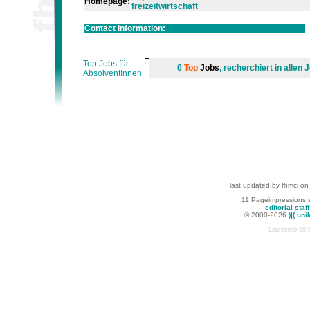
Homepage:
freizeitwirtschaft
Contact information:
Top Jobs für
0
Top
Jobs
, recherchiert in alle
AbsolventInnen
last updated by fhmci on
11 Pageimpressions 
-
editorial staff
© 2000-2026
)|( uni
Laufzeit:0:00