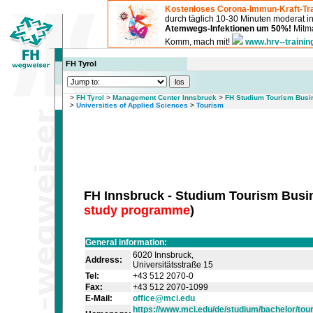
Kostenloses Corona-Immun-Kraft-Tra
durch täglich 10-30 Minuten moderat 
Atemwegs-Infektionen um 50%!
Mitma
Komm, mach mit!
www.hrv--trainin
FH Tyrol
>
FH Tyrol
>
Management Center Innsbruck
>
FH Studium Tourism Busi
>
Universities of Applied Sciences
>
Tourism
FH Innsbruck - Studium Tourism Busi
study programme
)
General information:
6020 Innsbruck,
Address:
Universitätsstraße 15
Tel:
+43 512 2070-0
Fax:
+43 512 2070-1099
E-Mail:
office@mci.edu
https://www.mci.edu/de/studium/bachelor/tou