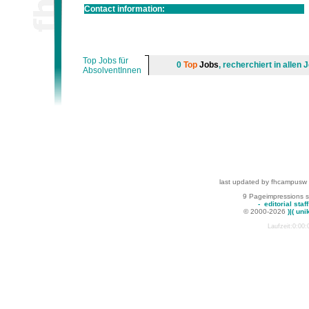
Contact information:
Top Jobs für
0
Top
Jobs
, recherchiert in alle
AbsolventInnen
last updated by fhcampusw
9 Pageimpressions 
-
editorial staff
© 2000-2026
)|( uni
Laufzeit:0:00