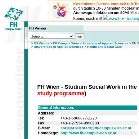
Kostenloses Corona-Immun-Kraft-Tra
durch täglich 10-30 Minuten moderat 
Atemwegs-Infektionen um 50%!
Mitma
Komm, mach mit!
www.hrv--trainin
FH Vienna
>
FH Vienna
>
FH Campus Wien - University of Applied Sciences
>
FH S
>
Universities of Applied Sciences
>
Health and Social Care
FH Wien - Studium Social Work in the
study programme
)
General information:
Address:
Tel:
+43-1-6066877-2220
Fax:
+43-1-27534-9990980
E-Mail:
sozialarbeit.stadt@fh-campuswien.ac.at
Homepage:
http://www.fh-campuswien.ac.at