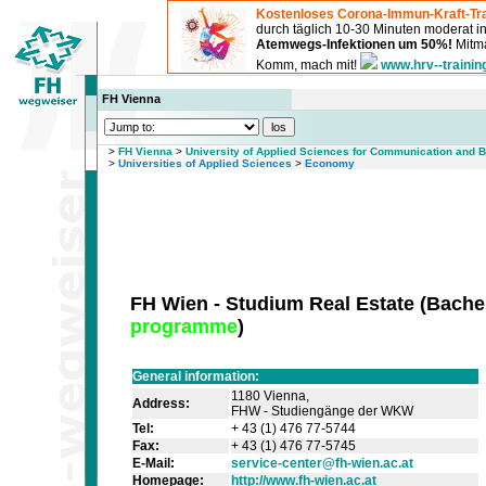
Kostenloses Corona-Immun-Kraft-Tra
durch täglich 10-30 Minuten moderat 
Atemwegs-Infektionen um 50%!
Mitma
Komm, mach mit!
www.hrv--trainin
FH Vienna
>
FH Vienna
>
University of Applied Sciences for Communication and
>
Universities of Applied Sciences
>
Economy
FH Wien - Studium Real Estate
(
Bache
programme
)
General information:
1180 Vienna,
Address:
FHW - Studiengänge der WKW
Tel:
+ 43 (1) 476 77-5744
Fax:
+ 43 (1) 476 77-5745
E-Mail:
service-center@fh-wien.ac.at
Homepage:
http://www.fh-wien.ac.at