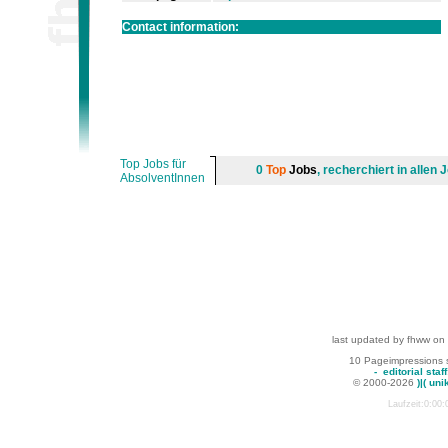
Contact information:
Top Jobs für
0
Top
Jobs
, recherchiert in alle
AbsolventInnen
last updated by fhww on
10 Pageimpressions 
-
editorial staff
© 2000-2026
)|( uni
Laufzeit:0:00