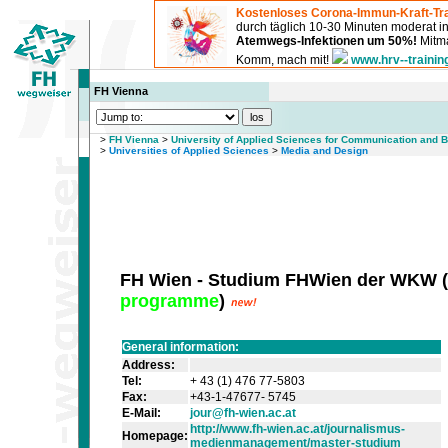
Kostenloses Corona-Immun-Kraft-Tra
durch täglich 10-30 Minuten moderat 
Atemwegs-Infektionen um 50%!
Mitma
Komm, mach mit!
www.hrv--trainin
FH Vienna
>
FH Vienna
>
University of Applied Sciences for Communication and
>
Universities of Applied Sciences
>
Media and Design
FH Wien - Studium FHWien der WKW
(
programme
)
General information:
Address:
Tel:
+ 43 (1) 476 77-5803
Fax:
+43-1-47677- 5745
E-Mail:
jour@fh-wien.ac.at
http://www.fh-wien.ac.at/journalismus-
Homepage:
medienmanagement/master-studium