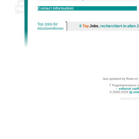
Contact information:
Top Jobs für
0
Top
Jobs
, recherchiert in alle
AbsolventInnen
last updated by fhww on
7 Pageimpressions 
-
editorial staff
© 2000-2026
)|( uni
Laufzeit:0:00