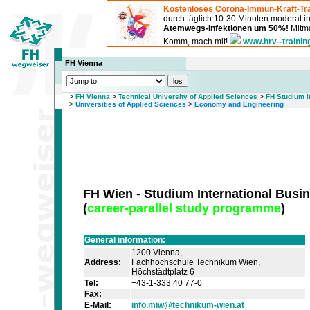
Kostenloses Corona-Immun-Kraft-Tra
durch täglich 10-30 Minuten moderat 
Atemwegs-Infektionen um 50%!
Mitma
Komm, mach mit!
www.hrv--trainin
FH Vienna
>
FH Vienna
>
Technical University of Applied Sciences
>
FH Studium I
>
Universities of Applied Sciences
>
Economy and Engineering
FH Wien - Studium International Busi
(
career-parallel study programme
)
General information:
1200 Vienna,
Address:
Fachhochschule Technikum Wien,
Höchstädtplatz 6
Tel:
+43-1-333 40 77-0
Fax:
E-Mail:
info.miw@technikum-wien.at