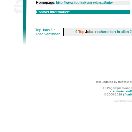
Homepage:
http://www.technikum-wien.at/miw
Contact information:
Top Jobs für
0
Top
Jobs
, recherchiert in alle
AbsolventInnen
last updated by fhtechw o
11 Pageimpressions 
-
editorial staff
© 2000-2026
)|( uni
Laufzeit:0:00